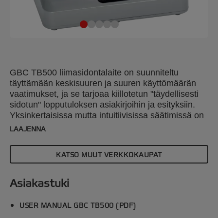
GBC TB500 liimasidontalaite on suunniteltu
täyttämään keskisuuren ja suuren käyttömäärän
vaatimukset, ja se tarjoaa kiillotetun "täydellisesti
sidotun" lopputuloksen asiakirjoihin ja esityksiin.
Yksinkertaisissa mutta intuitiivisissa säätimissä on
automaattinen katkaisutoiminto, kun asiakirjoja ei
LAAJENNA
ole lisätty. Tämä liimasidontalaite pystyy sitomaan
jopa 500 x 70 g/m2 A4-arkkia kerrallaan tai useita
KATSO MUUT VERKKOKAUPAT
pienempiä arkkeja samanaikaisesti. Se takaa
tehokkuuden ja monipuolisuuden ammattimaiseen
asiakirjojen kokoamiseen. Hopeanvärinen.
Asiakastuki
USER MANUAL GBC TB500 (PDF)