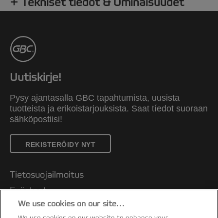
Tekniset tiedot & Ominaisuudet
Uutiskirje!
Pysy ajantasalla GBC tapahtumista, uusista
tuotteista ja erikoistarjouksista. Saat tíedot suoraan
sähköpostiisi!
REKISTERÖIDY NYT
Tietosuojailmoitus
Evästeet
We use cookies on our site…
Oikeudellinen huomautus