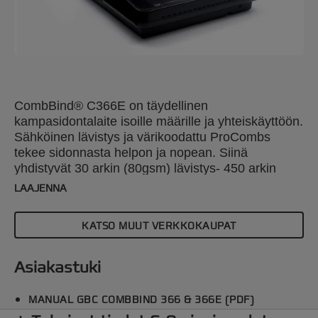
CombBind® C366E on täydellinen
kampasidontalaite isoille määrille ja yhteiskäyttöön.
Sähköinen lävistys ja värikoodattu ProCombs
tekee sidonnasta helpon ja nopean. Siinä
yhdistyvät 30 arkin (80gsm) lävistys- 450 arkin
sidontakapasiteetit (51mm selkä). Sitoo A3 portrait,
LAAJENNA
A4 tai A5 koot ja sisältää automaattisen
keskittämisen sekä paperin erottelijan.
KATSO MUUT VERKKOKAUPAT
Asiakastuki
MANUAL GBC COMBBIND 366 & 366E (PDF)