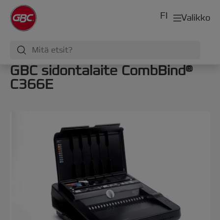
FI
Valikko
GBC sidontalaite CombBind®
C366E