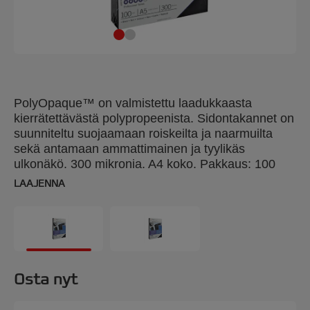
PolyOpaque™ on valmistettu laadukkaasta
kierrätettävästä polypropeenista. Sidontakannet on
suunniteltu suojaamaan roiskeilta ja naarmuilta
sekä antamaan ammattimainen ja tyylikäs
ulkonäkö. 300 mikronia. A4 koko. Pakkaus: 100
kpl.
LAAJENNA
Osta nyt