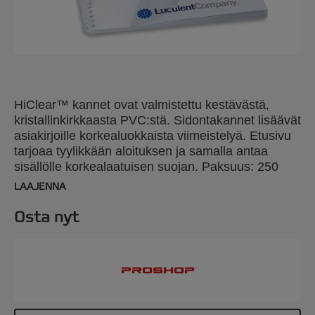
HiClear™ kannet ovat valmistettu kestävästä,
kristallinkirkkaasta PVC:stä. Sidontakannet lisäävät
asiakirjoille korkealuokkaista viimeistelyä. Etusivu
tarjoaa tyylikkään aloituksen ja samalla antaa
sisällölle korkealaatuisen suojan. Paksuus: 250
mikronia. Koko: A4. Pakkaus: 50 kpl.
LAAJENNA
Osta nyt