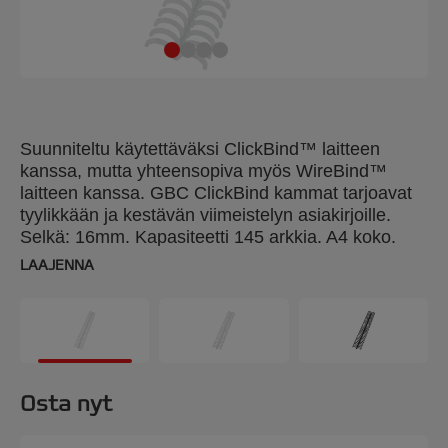
Suunniteltu käytettäväksi ClickBind™ laitteen
kanssa, mutta yhteensopiva myös WireBind™
laitteen kanssa. GBC ClickBind kammat tarjoavat
tyylikkään ja kestävän viimeistelyn asiakirjoille.
Selkä: 16mm. Kapasiteetti 145 arkkia. A4 koko.
Pakkaus: 50.
LAAJENNA
Osta nyt