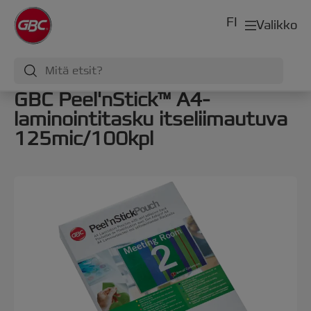
FI
Valikko
GBC Peel'nStick™ A4-
laminointitasku itseliimautuva
125mic/100kpl