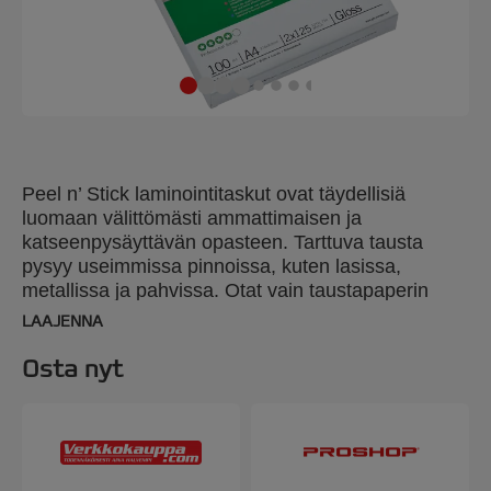
Peel n’ Stick laminointitaskut ovat täydellisiä
luomaan välittömästi ammattimaisen ja
katseenpysäyttävän opasteen. Tarttuva tausta
pysyy useimmissa pinnoissa, kuten lasissa,
metallissa ja pahvissa. Otat vain taustapaperin
pois ja kiinnität ilmoituksen. 125 mikronin kiiltävä
LAAJENNA
tasku. A4 koko. Pakkaus: 100kpl.
Osta nyt