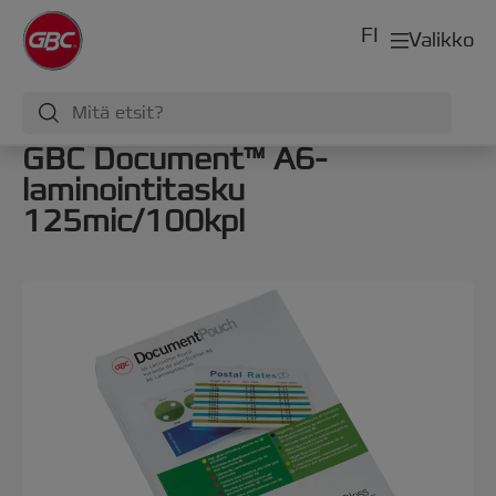
FI
Valikko
GBC Document™ A6-
laminointitasku
125mic/100kpl