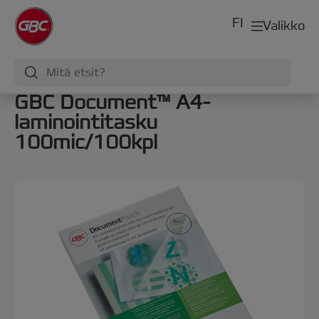
FI
Valikko
GBC Document™ A4-
laminointitasku
100mic/100kpl