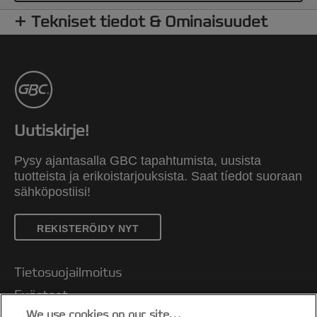
Tekniset tiedot & Ominaisuudet
Uutiskirje!
Pysy ajantasalla GBC tapahtumista, uusista
tuotteista ja erikoistarjouksista. Saat tíedot suoraan
sähköpostiisi!
REKISTERÖIDY NYT
Tietosuojailmoitus
Evästeet
We use cookies on our site…