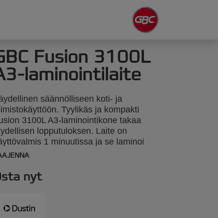
GBC Fusion 3100L
A3-laminointilaite
äydellinen säännölliseen koti- ja
oimistokäyttöön. Tyylikäs ja kompakti
usion 3100L A3-laminointikone takaa
äydellisen lopputuloksen. Laite on
äyttövalmis 1 minuutissa ja se laminoi
3-arkin 20 sekunnissa. Vihreä valo ja
AAJENNA
änimerkki kertovat, kun laite on valmis.
äädettävä taskun syöttökaukalo ja
sta nyt
lostuloalusta varmistavat tasaisen
opputuloksen. Sopii 75-125 micronin
askuille. 2 vuoden takuu.