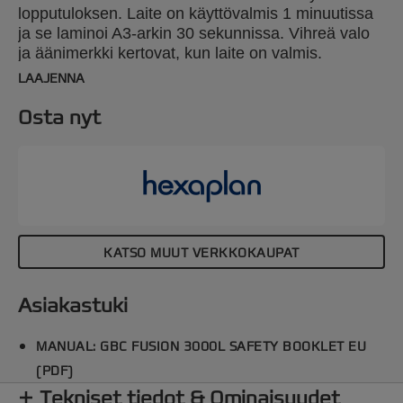
lopputuloksen. Laite on käyttövalmis 1 minuutissa
ja se laminoi A3-arkin 30 sekunnissa. Vihreä valo
ja äänimerkki kertovat, kun laite on valmis.
Säädettävä taskun syöttökaukalo ja ulostuloalusta
LAAJENNA
varmistavat tasaisen lopputuloksen. Sopii 75-125
micronin taskuille. 2 vuoden takuu.
Osta nyt
KATSO MUUT VERKKOKAUPAT
Asiakastuki
MANUAL: GBC FUSION 3000L SAFETY BOOKLET EU
(PDF)
Tekniset tiedot & Ominaisuudet