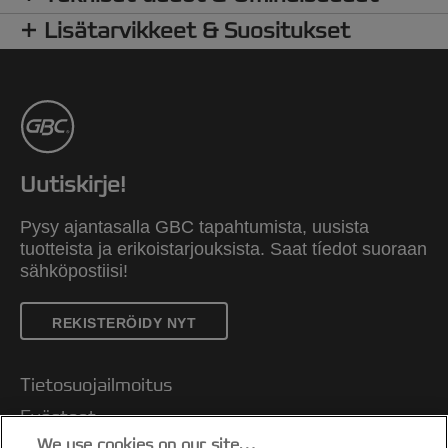
Lisätarvikkeet & Suositukset
Uutiskirje!
Pysy ajantasalla GBC tapahtumista, uusista
tuotteista ja erikoistarjouksista. Saat tíedot suoraan
sähköpostiisi!
REKISTERÖIDY NYT
Tietosuojailmoitus
Evästeet
We use cookies on our site…