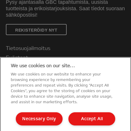
Pysy ajantasalla GBC tapahtumista, uusista
tuotteista ja erikoistarjouksista. Saat tíedot suoraan
sähköpostiisi!
REKISTERÖIDY NYT
Tietosuojailmoitus
Evästeet
We use cookies on our site…
Oikeudellinen huomautus
We use cookies on our website to enhance your
Jälki
browsing experience by remembering your
Asiakastuki
preferences and repeat visits. By clicking “Accept All
Cookies”, you agree to the storing of cookies on your
Hallitse tietojani
device to enhance site navigation, analyse site usage,
and assist in our marketing efforts.
Vaatimustenmukaisuusvakuutukset
Takuuehdot
Necessary Only
Accept All
Sivukartta