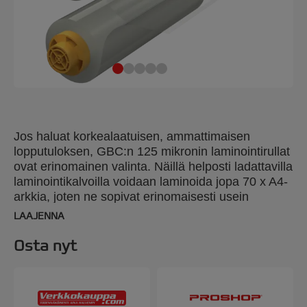
Jos haluat korkealaatuisen, ammattimaisen
lopputuloksen, GBC:n 125 mikronin laminointirullat
ovat erinomainen valinta. Näillä helposti ladattavilla
laminointikalvoilla voidaan laminoida jopa 70 x A4-
arkkia, joten ne sopivat erinomaisesti usein
käsiteltäviin asiakirjoihin, kuten henkilökortteihin ja
LAAJENNA
koulutusmateriaaleihin, ja ne parantavat myös
todistusten kaltaisia kohteita, jotka hyötyvät
Osta nyt
kiillotetusta ja kestävästä esitystavasta. Paksumpi
125 mikronin kalvo lisää jäykkyyttä ja antaa
ensiluokkaisen tuntuman, joten se sopii sekä
jokapäiväiseen käyttöön että virallisempiin