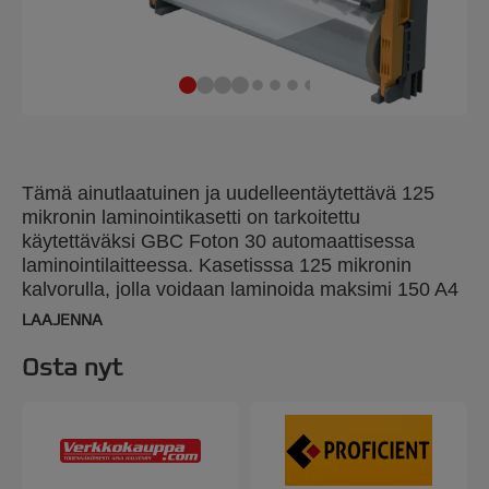
Tämä ainutlaatuinen ja uudelleentäytettävä 125
mikronin laminointikasetti on tarkoitettu
käytettäväksi GBC Foton 30 automaattisessa
laminointilaitteessa. Kasetisssa 125 mikronin
kalvorulla, jolla voidaan laminoida maksimi 150 A4
arkkia. Täyttö: poista tyhjä kasetti, avaa kasetin
LAAJENNA
vivut, aseta korvaava kalvorulla ja sulje vivut. Täysi
kasetti ladataan uudelleen laminointilaitteeseen.
Osta nyt
Vaihdettava 125 mikronin kalvorulla; tuotenumero
4410028.