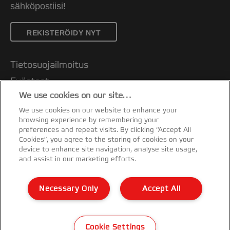
sähköpostiisi!
REKISTERÖIDY NYT
Tietosuojailmoitus
Evästeet
We use cookies on our site…
Oikeudellinen huomautus
We use cookies on our website to enhance your
Jälki
browsing experience by remembering your
Asiakastuki
preferences and repeat visits. By clicking “Accept All
Cookies”, you agree to the storing of cookies on your
Hallitse tietojani
device to enhance site navigation, analyse site usage,
and assist in our marketing efforts.
Vaatimustenmukaisuusvakuutukset
Takuuehdot
Necessary Only
Accept All
Sivukartta
©2026 ACCO Brands
Cookie Settings