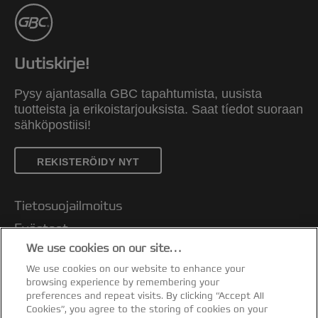
Uutiskirje!
Pysy ajantasalla GBC tapahtumista, uusista
tuotteista ja erikoistarjouksista. Saat tíedot suoraan
sähköpostiisi!
REKISTERÖIDY NYT
Tietosuojailmoitus
Evästeet
We use cookies on our site…
Oikeudellinen huomautus
We use cookies on our website to enhance your
Jälki
browsing experience by remembering your
Asiakastuki
preferences and repeat visits. By clicking “Accept All
Cookies”, you agree to the storing of cookies on your