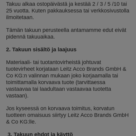
Takuu alkaa ostopäivästä ja kestää 2 / 3 / 5 /10 tai
25 vuotta. Kuten pakkauksessa tai verkkosivustolla
ilmoitetaan.
Tämän takuun perusteella antamamme edut eivät
pidennä takuuaikaa.
2.
Takuun sisältö ja laajuus
Materiaali- tai tuotantovirheistä johtuvat
tuotevirheet korjataan Leitz Acco Brands GmbH &
Co KG:n valinnan mukaan joko korjaamalla tai
toimittamalla korvaava tuote (tarvittaessa
vastaavaa tai laadultaan vastaavaa tuotetta
vastaan).
Jos kyseessä on korvaava toimitus, korvatun
tuotteen omaisuus siirtyy Leitz Acco Brands GmbH
& Co KG:lle.
3.
Takuun ehdot ja käyttö