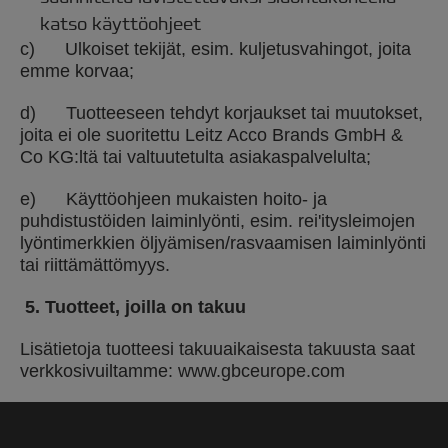
katso käyttöohjeet
c) Ulkoiset tekijät, esim. kuljetusvahingot, joita
emme korvaa;
d) Tuotteeseen tehdyt korjaukset tai muutokset,
joita ei ole suoritettu Leitz Acco Brands GmbH &
Co KG:ltä tai valtuutetulta asiakaspalvelulta;
e) Käyttöohjeen mukaisten hoito- ja
puhdistustöiden laiminlyönti, esim. rei'itysleimojen
lyöntimerkkien öljyämisen/rasvaamisen laiminlyönti
tai riittämättömyys.
5.
Tuotteet, joilla on takuu
Lisätietoja tuotteesi takuuaikaisesta takuusta saat
verkkosivuiltamme: www.gbceurope.com