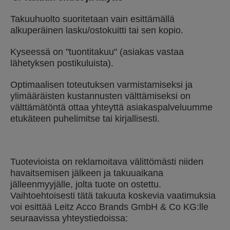
Takuuhuolto suoritetaan vain esittämällä
alkuperäinen lasku/ostokuitti tai sen kopio.
Kyseessä on "tuontitakuu" (asiakas vastaa
lähetyksen postikuluista).
Optimaalisen toteutuksen varmistamiseksi ja
ylimääräisten kustannusten välttämiseksi on
välttämätöntä ottaa yhteyttä asiakaspalveluumme
etukäteen puhelimitse tai kirjallisesti.
Tuotevioista on reklamoitava välittömästi niiden
havaitsemisen jälkeen ja takuuaikana
jälleenmyyjälle, jolta tuote on ostettu.
Vaihtoehtoisesti tätä takuuta koskevia vaatimuksia
voi esittää Leitz Acco Brands GmbH & Co KG:lle
seuraavissa yhteystiedoissa: