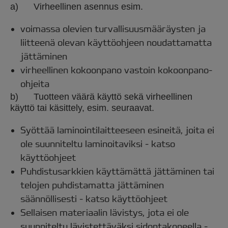
a) Virheellinen asennus esim.
voimassa olevien turvallisuusmääräysten ja
liitteenä olevan käyttöohjeen noudattamatta
jättäminen
virheellinen kokoonpano vastoin kokoonpano-
ohjeita
b) Tuotteen väärä käyttö sekä virheellinen
käyttö tai käsittely, esim. seuraavat.
Syöttää laminointilaitteeseen esineitä, joita ei
ole suunniteltu laminoitaviksi - katso
käyttöohjeet
Puhdistusarkkien käyttämättä jättäminen tai
telojen puhdistamatta jättäminen
säännöllisesti - katso käyttöohjeet
Sellaisen materiaalin lävistys, jota ei ole
suunniteltu lävistettäväksi sidontakoneella -