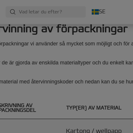
SE
rvinning av förpackningar
örpackningar vi använder så mycket som möjligt och för a
r de är gjorda av enskilda materialtyper och du enkelt kan 
smaterial med återvinningskoder och nedan kan du se hur
SKRIVNING AV
TYP(ER) AV MATERIAL
PACKNINGSDEL
Kartong / wellpapp