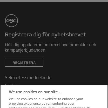
Registrera dig för nyhetsbrevet
Håll dig uppdaterad om rexel nya produkter och
kampanjerbjudanden!
REGISTRERA
Sektretessmeddelande
Cookies
We use cookies on our site…
Rättsligt meddelande
We use cookies on our website to enhance your
Tryck
browsing experience by remembering your