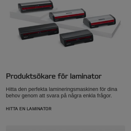
Ävan för större dokument upp till A3-storlek är
en bredare laminator med lamineringsfickor
som Fusion 7000L lämplig.
Produktsökare för laminator
Hitta den perfekta lamineringsmaskinen för dina
behov genom att svara på några enkla frågor.
HITTA EN LAMINATOR