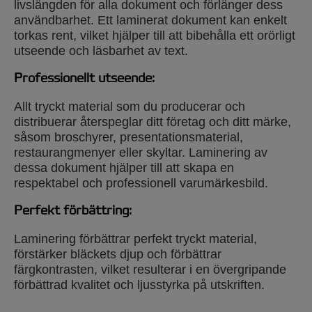
livslängden för alla dokument och förlänger dess
produktiviteten betydligt jämfört med att
användbarhet. Ett laminerat dokument kan enkelt
använda en traditionell laminator.
torkas rent, vilket hjälper till att bibehålla ett orörligt
utseende och läsbarhet av text.
GBC Foton 30 levererar innovativ,
branschledande teknik. Användaren kan
Professionellt utseende:
automatiskt laminera upp till 30 A4- eller A3-
dokument på en gång eller byta till manuellt
Allt tryckt material som du producerar och
läge för ad hoc-storlekar. Den använder en
distribuerar återspeglar ditt företag och ditt märke,
dubbelsidig rullfilmkassett så det finns inget
såsom broschyrer, presentationsmaterial,
behov av lamineringsfickor.
restaurangmenyer eller skyltar. Laminering av
dessa dokument hjälper till att skapa en
Fördelar:
respektabel och professionell varumärkesbild.
Idealisk för laminering med stor volym
Perfekt förbättring:
dagligen
Laminering förbättrar perfekt tryckt material,
förstärker bläckets djup och förbättrar
Enkel istättning av laminatkassett
färgkontrasten, vilket resulterar i en övergripande
förbättrad kvalitet och ljusstyrka på utskriften.
Professionella resultat av hög kvalitet, varje
gång