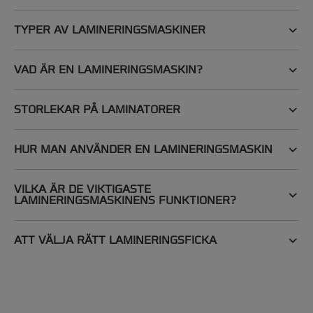
TYPER AV LAMINERINGSMASKINER
VAD ÄR EN LAMINERINGSMASKIN?
STORLEKAR PÅ LAMINATORER
Kompakt & Heavy Duty
HUR MAN ANVÄNDER EN LAMINERINGSMASKIN
För större dokument eller frekvent användning
är GBC Foton 30 automatisk laminator eller
VILKA ÄR DE VIKTIGASTE
vårt Fusion-sortiment av A3-laminatorer
LAMINERINGSMASKINENS FUNKTIONER?
idealiska.
Foton 30 kan laminera upp till 30 ark på en
ATT VÄLJA RÄTT LAMINERINGSFICKA
gång och använder en unik
lamineringskassett. En kassett kan laminera
upp till 250 A4-ark; tar bort frustratiionen kring
att mata lamineringsfickor manuellt.