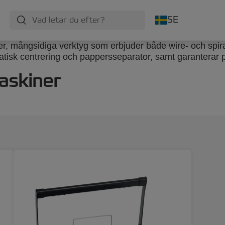
SE
, mångsidiga verktyg som erbjuder både wire- och spiralb
isk centrering och pappersseparator, samt garanterar 
askiner