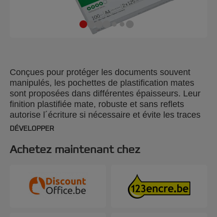
Conçues pour protéger les documents souvent
manipulés, les pochettes de plastification mates
sont proposées dans différentes épaisseurs. Leur
finition plastifiée mate, robuste et sans reflets
autorise l´écriture si nécessaire et évite les traces
de doigts. 2 x 125 microns. Format A4. Paquet de
DÉVELOPPER
100.
Achetez maintenant chez