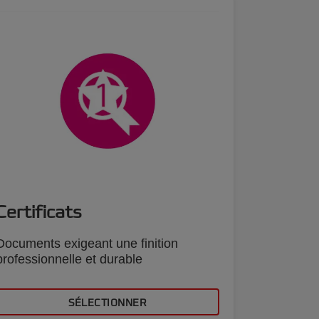
Certificats
Menus
Documents exigeant une finition
professionnelle et durable
Document
nécessitant
protection
SÉLECTIONNER