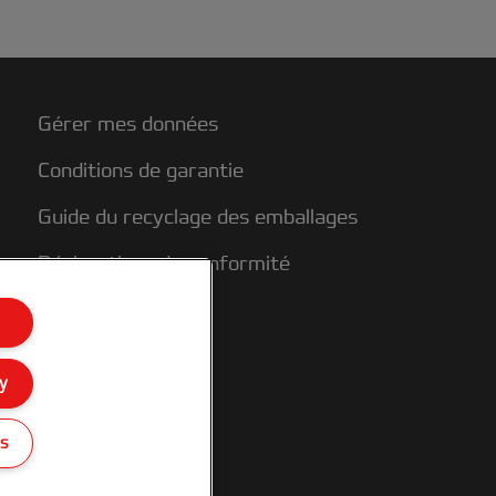
Gérer mes données
Conditions de garantie
Guide du recyclage des emballages
Déclarations de conformité
Plan du site
y
gs