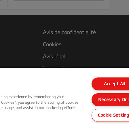
Avis de confidentialité
Cookies
Avis légal
Impression
Support client
Accept All
wsing experience by remembering your
Necessary Onl
l Cookies”, you agree to the storing of cookies
te usage, and assist in our marketing efforts.
Cookie Settin