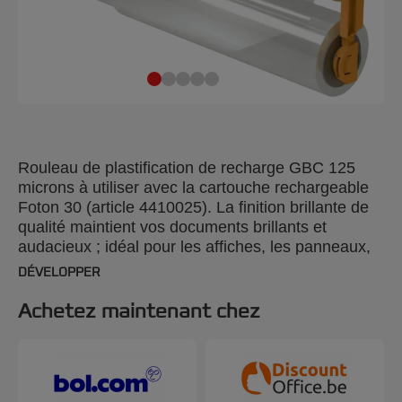
Rouleau de plastification de recharge GBC 125
microns à utiliser avec la cartouche rechargeable
Foton 30 (article 4410025). La finition brillante de
qualité maintient vos documents brillants et
audacieux ; idéal pour les affiches, les panneaux,
les photos et plus encore. Permet de plastifier
DÉVELOPPER
jusqu'à 150 feuilles A4.
Achetez maintenant chez