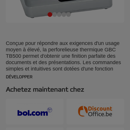
Conçue pour répondre aux exigences d'un usage
moyen à élevé, la perforelieuse thermique GBC
TB500 permet d'obtenir une finition parfaite des
documents et des présentations. Les commandes
simples et intuitives sont dotées d'une fonction
d'arrêt automatique lorsqu'aucun document n'est
DÉVELOPPER
chargé. Pouvant relier jusqu'à 500 feuilles A4 de
70 g/m² à la fois ou plusieurs lots de feuilles plus
Achetez maintenant chez
petits simultanément, cette thermorelieuse garantit
efficacité et polyvalence pour vos documents
professionnels. Couleur argentée