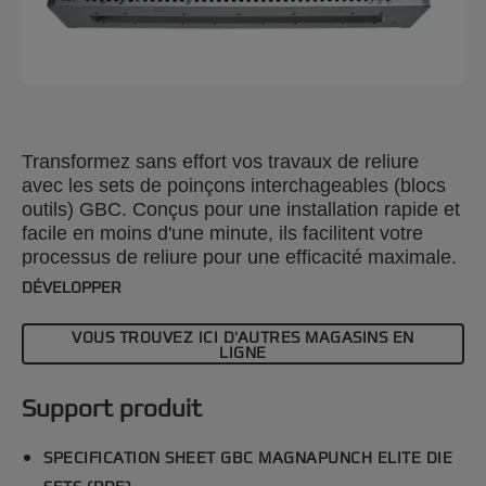
Transformez sans effort vos travaux de reliure
avec les sets de poinçons interchageables (blocs
outils) GBC. Conçus pour une installation rapide et
facile en moins d'une minute, ils facilitent votre
processus de reliure pour une efficacité maximale.
Ce set d'outils de reliure est compatible avec
DÉVELOPPER
laperforelieuse GBC Magnapunch Elite. Explorez
notre large gamme de blocs outils pour améliorer
VOUS TROUVEZ ICI D'AUTRES MAGASINS EN
vos projets avec précision et style.
LIGNE
Support produit
SPECIFICATION SHEET GBC MAGNAPUNCH ELITE DIE