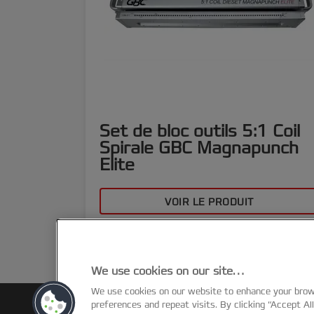
Set de bloc outils 5:1 Coil
Spirale GBC Magnapunch
Elite
VOIR LE PRODUIT
OÙ ACHETER
We use cookies on our site…
We use cookies on our website to enhance your bro
preferences and repeat visits. By clicking “Accept Al