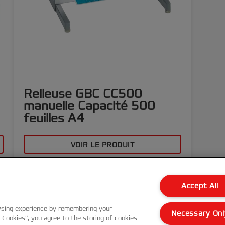
Relieuse GBC CC500
manuelle Capacité 500
feuilles A4
VOIR LE PRODUIT
OÙ ACHETER
Accept All
wsing experience by remembering your
Necessary Onl
l Cookies”, you agree to the storing of cookies