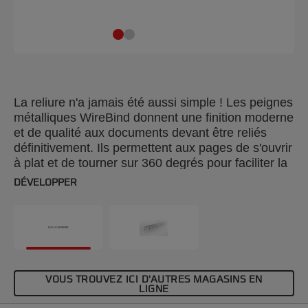
La reliure n'a jamais été aussi simple ! Les peignes
métalliques WireBind donnent une finition moderne
et de qualité aux documents devant être reliés
définitivement. Ils permettent aux pages de s'ouvrir
à plat et de tourner sur 360 degrés pour faciliter la
prise de notes et les photocopies. La reliure
DÉVELOPPER
permanente rend vos documents inviolables et vos
documents sont présentés de façon impeccable
tout en étant totalement sécurisés. Le pas de 3:1
(34 trous) du peigne nº 9 est compatible avec
toutes les relieuses standards WireBind. Couleur :
noir. Reliure de 125 pages au maximum. Format
VOUS TROUVEZ ICI D'AUTRES MAGASINS EN
A5. Conditionnement : 250 unités.
LIGNE