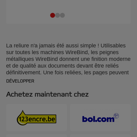
La reliure n'a jamais été aussi simple ! Utilisables
sur toutes les machines WireBind, les peignes
métalliques WireBind donnent une finition moderne
et de qualité aux documents devant être reliés
définitivement. Une fois reliées, les pages peuvent
être tournées à 360 degrés et s'ouvrir à plat pour
DÉVELOPPER
faciliter les photocopies. Couleur : argenté.
Tranche : 8 mm. 24 boucles. Reliure de 70 feuilles
Achetez maintenant chez
au maximum. Format A5. Conditionnement : 100
unités.