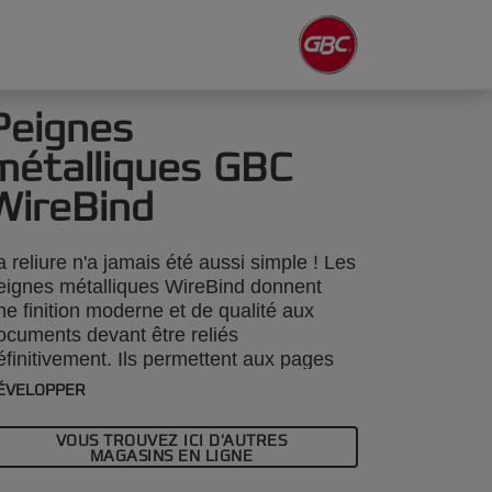
Peignes
métalliques GBC
WireBind
a reliure n'a jamais été aussi simple ! Les
eignes métalliques WireBind donnent
ne finition moderne et de qualité aux
ocuments devant être reliés
éfinitivement. Ils permettent aux pages
e s'ouvrir à plat et de tourner sur 360
ÉVELOPPER
egrés pour faciliter la prise de notes et
es photocopies. La reliure permanente
VOUS TROUVEZ ICI D'AUTRES
end vos documents inviolables et vos
MAGASINS EN LIGNE
ocuments sont présentés de façon