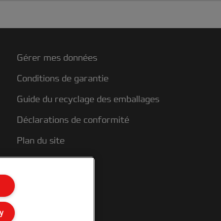
mpeccable tout en étant totalement
écurisés. Le pas de 3:1 (34 trous) du
eigne nº 8 est compatible avec toutes les
elieuses standards WireBind. Couleur :
oir. Reliure de 125 pages au maximum.
Gérer mes données
ormat A4. Conditionnement : 250 unités.
Conditions de garantie
Guide du recyclage des emballages
Déclarations de conformité
Plan du site
y