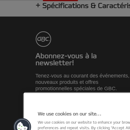
Spécifications & Caractéri
Abonnez-vous à la
newsletter!
Tenez-vous au courant des événements,
nouveaux produits et offres
promotionnelles spéciales de GBC.
INSCRIVEZ-VOUS MAINTENANT
We use cookies on our site…
We use cookies on our website to enhance your bro
©2026 ACCO Brands
preferences and repeat visits. By clicking “Accept Al