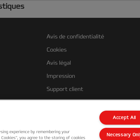
i
stiques
s
p
r
n
Avis de confidentialité
F
Cookies
Avis légal
Impression
Support client
Accept All
wsing experience by remembering your
Necessary Onl
l Cookies”, you agree to the storing of cookies