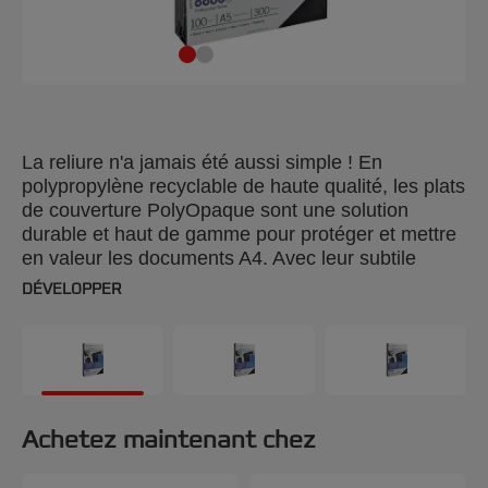
La reliure n'a jamais été aussi simple ! En
polypropylène recyclable de haute qualité, les plats
de couverture PolyOpaque sont une solution
durable et haut de gamme pour protéger et mettre
en valeur les documents A4. Avec leur subtile
texture sablée sur une face et lisse sur l'autre, ces
DÉVELOPPER
plats de couverture résistent aux liquides et aux
rayures, ce qui est l'idéal pour les documents
fréquemment manipulés. Couleur : bleu. 300
microns. Format A4. Conditionnement : 100 unités.
Achetez maintenant chez