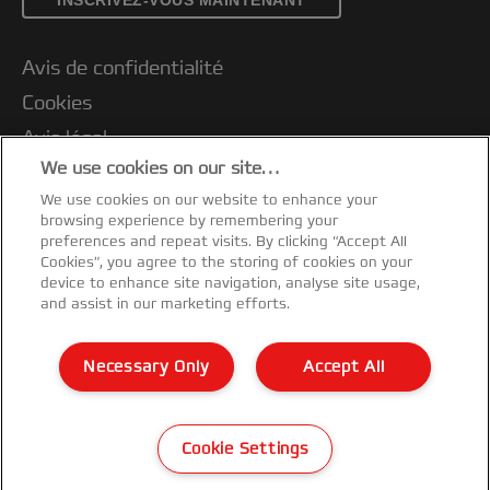
INSCRIVEZ-VOUS MAINTENANT
Avis de confidentialité
Cookies
Avis légal
We use cookies on our site…
Impression
We use cookies on our website to enhance your
Support client
browsing experience by remembering your
Gérer mes données
preferences and repeat visits. By clicking “Accept All
Cookies”, you agree to the storing of cookies on your
Conditions de garantie
device to enhance site navigation, analyse site usage,
and assist in our marketing efforts.
Guide du recyclage des emballages
Déclarations de conformité
Necessary Only
Accept All
Plan du site
©2026 ACCO Brands
Cookie Settings