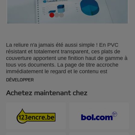
La reliure n'a jamais été aussi simple ! En PVC
résistant et totalement transparent, ces plats de
couverture apportent une finition haut de gamme à
tous vos documents. La page de titre accroche
immédiatement le regard et le contenu est
parfaitement protégé. Couleur : transparent. 150
DÉVELOPPER
microns. Format A4. Conditionnement : 100 unités.
Achetez maintenant chez