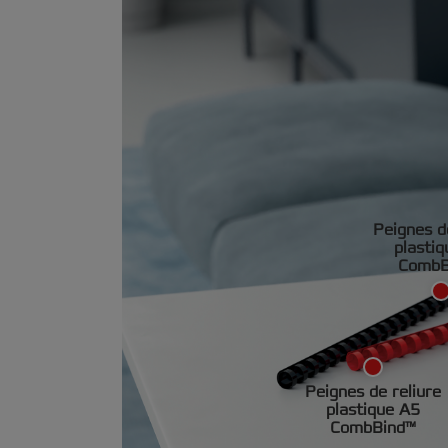
Peignes d
plasti
CombB
Peignes de reliure
plastique A5
CombBind™