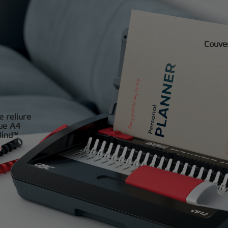
Couver
e reliure
que A4
ind™