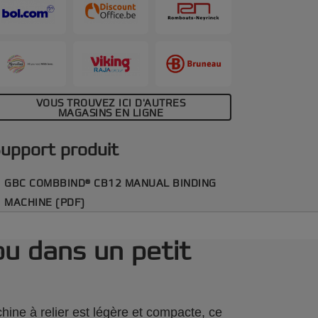
ù, n'importe quand, et facilement rangée
orsqu'elle n'est pas utilisée. Pour plus de
ommodité, elle comprend un bac à
onfetti pour une élimination facile et un
ompartiment de rangement pratique.
ouleur noir et argent.
VOUS TROUVEZ ICI D'AUTRES
MAGASINS EN LIGNE
upport produit
GBC COMBBIND® CB12 MANUAL BINDING
MACHINE (PDF)
ou dans un petit
ne à relier est légère et compacte, ce