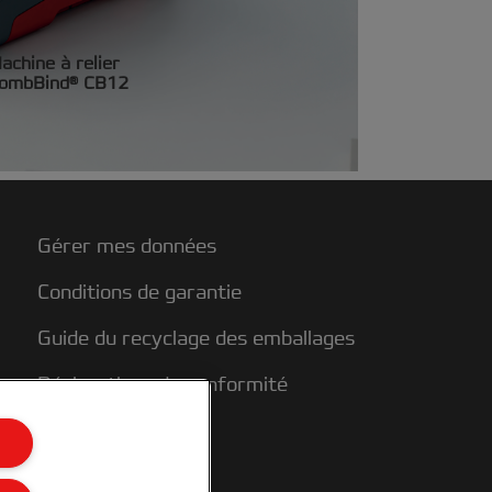
achine à relier
ombBind® CB12
Gérer mes données
Conditions de garantie
Guide du recyclage des emballages
Déclarations de conformité
Plan du site