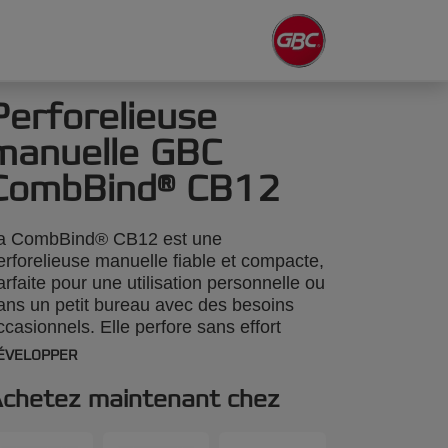
Perforelieuse
manuelle GBC
CombBind® CB12
a CombBind® CB12 est une
erforelieuse manuelle fiable et compacte,
arfaite pour une utilisation personnelle ou
ans un petit bureau avec des besoins
ccasionnels. Elle perfore sans effort
usqu'à 12 feuilles de papier de 80 g/m² et
ÉVELOPPER
eut relier jusqu'à 195 feuilles à la fois
vec un peigne plastique de 19 mm. Sa
chetez maintenant chez
onception légère et peu encombrante
arantit qu'elle peut être utilisée n'importe