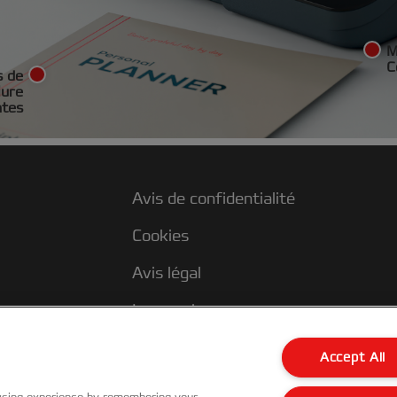
M
C
s de
iure
ntes
Avis de confidentialité
Cookies
Avis légal
Impression
Support client
Accept All