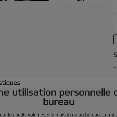
+6
o
l
c
c
c
C
S
stiques
ne utilisation personnelle 
bureau
 les petits volumes à la maison ou au bureau. La machi