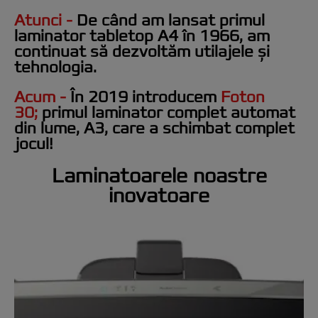
Atunci -
De când am lansat primul
laminator
tabletop A4
în 1966,
am
continuat să dezvoltăm utilajele și
tehnologia.
Acum -
În
2019 introducem
Foton
30
;
primul laminator complet automat
din lume, A3
, care a schimbat complet
jocul!
Laminatoarele noastre
inovatoare