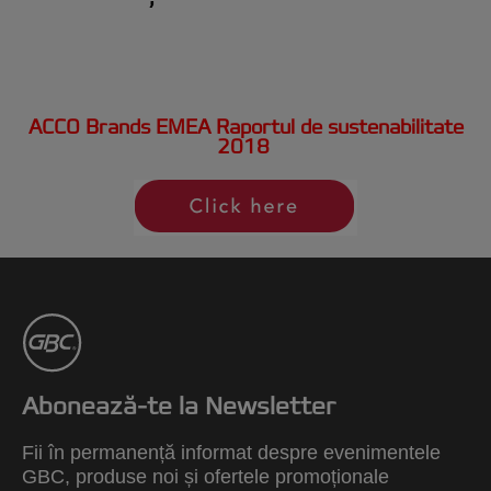
înaintea competitorilor.
rezultate fără cusur și
profesionale de fiecare dată.
Produsele noastre sunt făcute ca
să dureze.
ACCO Brands EMEA Raportul de sustenabilitate
2018
Abonează-te la Newsletter
Fii în permanență informat despre evenimentele
GBC, produse noi și ofertele promoționale