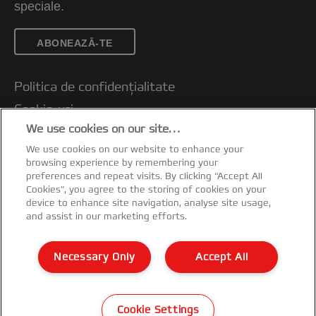
speciale.
ABONEAZĂ-TE
Politica de confidențialitate
Cookie-uri
We use cookies on our site…
Notificare legală
We use cookies on our website to enhance your
Imprimare
browsing experience by remembering your
Gestionează datele
preferences and repeat visits. By clicking “Accept All
Cookies”, you agree to the storing of cookies on your
Condiții de garanție
device to enhance site navigation, analyse site usage,
and assist in our marketing efforts.
Ghidul de reciclare al ambalajelor
Declarații de conformitate
Necessary Only
Accept All
Harta site-ului
©2026 ACCO Brands
Cookie Settings