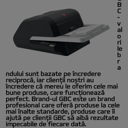
B
C
-
v
al
o
ri
le
b
r
a
ndului sunt bazate pe încredere
reciprocă, iar clienții noștri au
încredere că mereu le oferim cele mai
bune produse, care funcționează
perfect. Brand-ul GBC este un brand
profesional care oferă produse la cele
mai înalte standarde, produse care îi
ajută pe clienții GBC să aibă rezultate
impecabile de fiecare dată.