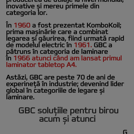
inovative și mereu primele din
categoria lor.
În
1960
a fost prezentat Ko
m
boKoil;
prima mașinărie care a combinat
legarea și găurirea
, fiind urmată rapid
de modelul electric în
1961.
GBC a
pătruns în categoria de laminare
în
1966 atunci când am lansat primul
laminator tabletop A4.
Astăzi, GBC are peste 70 de ani de
experineță în industrie; devenind lider
global în categoriile de legare și
laminare.
GBC soluțiile pentru birou
acum și atunci
G