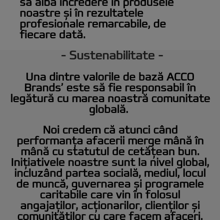
să aibă încredere în produsele
noastre și în rezultatele
profesionale remarcabile, de
fiecare dată.
- Sustenabilitate -
Una dintre valorile de bază ACCO
Brands’ este să fie responsabil în
legătură cu marea noastră comunitate
globală.
Noi credem că atunci când
performanța afacerii merge mână în
mână cu statutul de cetățean bun.
Inițiativele noastre sunt la nivel global,
Misiunea noastră
Angajamentul nostru
incluzând partea socială, mediul, locul
de muncă, guvernarea și programele
Misiunea GBC este să le ofere
Suntem dedicați să fim alegerea ta
caritabile care vin în folosul
clienților cele mai inovatoare și
numărul 1 atunci când vine vorba
angajaților, acționarilor, clienților și
profesionale aparate, mereu fiind
de aparate profesionale, oferind
comunităților cu care facem afaceri.