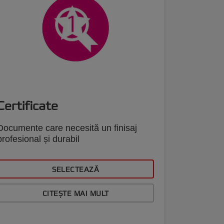
Certificate
Meniu
Documente care necesită un finisaj
profesional și durabil
Documente
necesită d
egală mă
SELECTEAZĂ
CITEȘTE MAI MULT