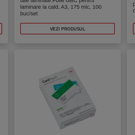
tale laminate.Folie GBC pentru
laminare la cald, A3, 175 mic, 100
buc/set
VEZI PRODUSUL