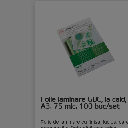
Folie laminare GBC, la cald,
A3, 75 mic, 100 buc/set
Folie de laminare cu finisaj lucios, car