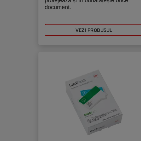
protejează și îmbunătățește orice
document.
VEZI PRODUSUL