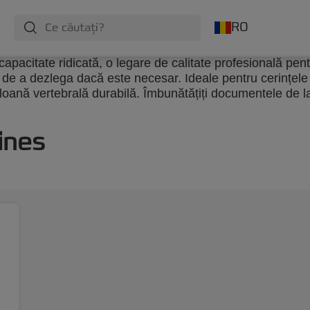
RO
apacitate ridicată, o legare de calitate profesională pe
tatea de a dezlega dacă este necesar. Ideale pentru cerinț
oană vertebrală durabilă. Îmbunătățiți documentele de l
ines