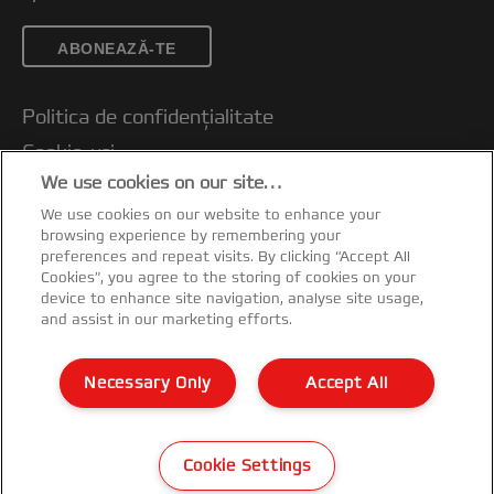
ABONEAZĂ-TE
Politica de confidențialitate
Cookie-uri
We use cookies on our site…
Notificare legală
We use cookies on our website to enhance your
Imprimare
browsing experience by remembering your
Gestionează datele
preferences and repeat visits. By clicking “Accept All
Cookies”, you agree to the storing of cookies on your
Condiții de garanție
device to enhance site navigation, analyse site usage,
and assist in our marketing efforts.
Ghidul de reciclare al ambalajelor
Declarații de conformitate
Necessary Only
Accept All
Harta site-ului
©2026 ACCO Brands
Cookie Settings