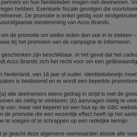
artners en hun familieleden mogen niet deelnemen. V
gen hebben. Eventuele fiscale gevolgen die voortvloeie
deelnemer. De promotie is enkel geldig voor eindgebruik
 voorafgaande toestemming van Acco Brands.
 om de promotie om welke reden dan ook in te trekken –
n was bij het promoten van de campagne te informeren.
e geschenken zijn beschikbaar. In het geval dat het cad
dt Acco Brands zich het recht voor om een gelijkwaardig
 Nederland, van 18 jaar of ouder. Identiteitsbewijs moe
 zaken is beslissend en er wordt een beperkte promotion
a) alle deelnemers wiens gedrag in strijd is met de gees
nen als nietig te verklaren; (b) aanvragen nietig te verkl
egrip van, maar niet beperkt tot een fout op de GBC webs
an de promotie die een wezenlijk effect heeft op het aan
 te voegen of te schrappen op een redelijke termijn.
 je geacht deze algemene voorwaarden alsook alle voo