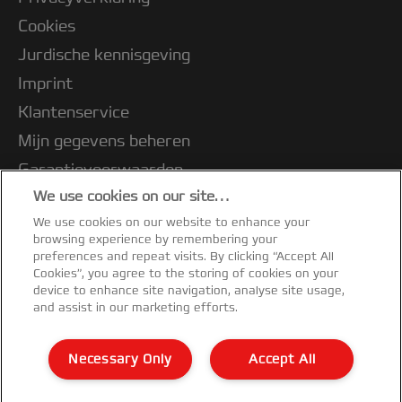
Cookies
Jurdische kennisgeving
Imprint
Klantenservice
Mijn gegevens beheren
Garantievoorwaarden
We use cookies on our site…
Conformiteitsverklaringen
We use cookies on our website to enhance your
Richtlijnen bij recycling van verpakkingen
browsing experience by remembering your
Sitemap
preferences and repeat visits. By clicking “Accept All
Cookies”, you agree to the storing of cookies on your
device to enhance site navigation, analyse site usage,
©2026 ACCO Brands
and assist in our marketing efforts.
Necessary Only
Accept All