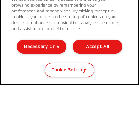
speciale aanbiedingen van Rexel. Gemakkelijk
browsing experience by remembering your
vanuit je inbox!
preferences and repeat visits. By clicking “Accept All
Cookies”, you agree to the storing of cookies on your
device to enhance site navigation, analyse site usage,
INSCHRIJVEN
and assist in our marketing efforts.
Privacyverklaring
Necessary Only
Accept All
Cookies
Jurdische kennisgeving
Cookie Settings
Imprint
Klantenservice
Mijn gegevens beheren
Garantievoorwaarden
Conformiteitsverklaringen
Richtlijnen bij recycling van verpakkingen
Sitemap