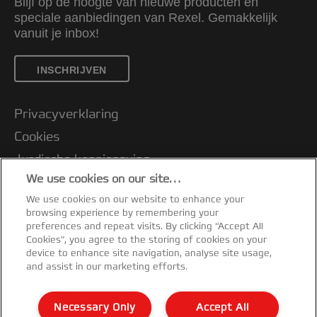
Blijf op de hoogte van nieuwe producten en
speciale aanbiedingen van Rexel. Gemakkelijk
vanuit je inbox!
INSCHRIJVEN
Privacyverklaring
Cookies
Jurdische kennisgeving
We use cookies on our site…
Imprint
We use cookies on our website to enhance your
Klantenservice
browsing experience by remembering your
Mijn gegevens beheren
preferences and repeat visits. By clicking “Accept All
Cookies”, you agree to the storing of cookies on your
Garantievoorwaarden
device to enhance site navigation, analyse site usage,
and assist in our marketing efforts.
Conformiteitsverklaringen
Richtlijnen bij recycling van verpakkingen
Necessary Only
Accept All