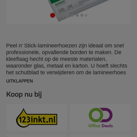
Peel n' Stick-lamineerhoezen zijn ideaal om snel
professionele, opvallende borden te maken. De
kleeflaag hecht op de meeste materialen,
waaronder glas, metaal en karton. U hoeft slechts
het schutblad te verwijderen om de lamineerhoes
op de gewenste ondergrond te plakken. Glanzende
UITKLAPPEN
hoezen van 2 x 125 micron. A4-formaat. Aantal
stuks per verpakking: 100.
Koop nu bij