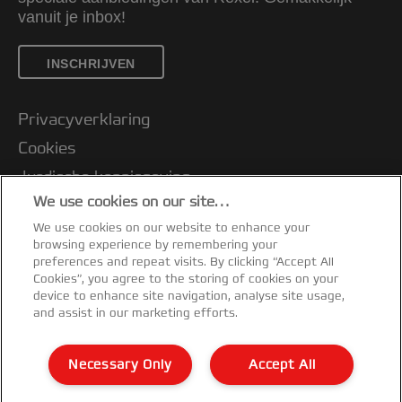
vanuit je inbox!
INSCHRIJVEN
Privacyverklaring
Cookies
Jurdische kennisgeving
We use cookies on our site…
Imprint
We use cookies on our website to enhance your
Klantenservice
browsing experience by remembering your
Mijn gegevens beheren
preferences and repeat visits. By clicking “Accept All
Cookies”, you agree to the storing of cookies on your
Garantievoorwaarden
device to enhance site navigation, analyse site usage,
and assist in our marketing efforts.
Conformiteitsverklaringen
Richtlijnen bij recycling van verpakkingen
Necessary Only
Accept All
Sitemap