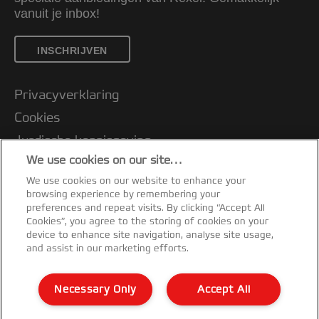
vanuit je inbox!
INSCHRIJVEN
Privacyverklaring
Cookies
Jurdische kennisgeving
We use cookies on our site…
Imprint
We use cookies on our website to enhance your
Klantenservice
browsing experience by remembering your
Mijn gegevens beheren
preferences and repeat visits. By clicking “Accept All
Cookies”, you agree to the storing of cookies on your
Garantievoorwaarden
device to enhance site navigation, analyse site usage,
and assist in our marketing efforts.
Conformiteitsverklaringen
Richtlijnen bij recycling van verpakkingen
Necessary Only
Accept All
Sitemap