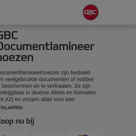
GBC
Documentlamineer
hoezen
ocumentlamineerhoezen zijn bedoeld
m veelgebruikte documenten of notities
e beschermen en te verfraaien. Ze zijn
erkrijgbaar in diverse diktes en formaten
tot A2) en zorgen altijd voor een
rofessionele hoogglansafwerking. Zelfs
ITKLAPPEN
iet-standaardvormen en -formaten zijn
envoudig te snijden, terwijl de unieke Ez-
oop nu bij
n-hoekafdichting op A3-, A4- en A5-
oezen zorgt voor een nauwkeurige