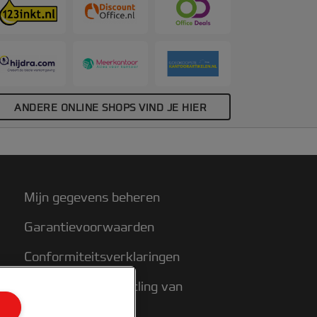
laatsing, en voor veilige, afgeronde
oeken. 2 x 80 micron glanzend. A6-
ormaat. Aantal stuks per verpakking: 100.
ANDERE ONLINE SHOPS VIND JE HIER
Mijn gegevens beheren
Garantievoorwaarden
Conformiteitsverklaringen
Richtlijnen bij recycling van
verpakkingen