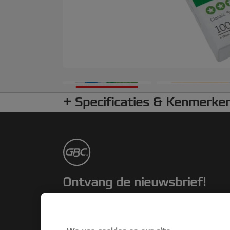
Specificaties & Kenmerke
Ontvang de nieuwsbrief!
Blijf op de hoogte van nieuwe producten
en speciale aanbiedingen van Rexel.
Gemakkelijk vanuit je inbox!