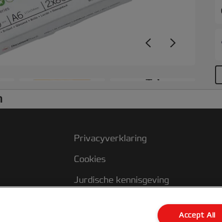
p
h
f
+3
n
Privacyverklaring
Cookies
Jurdische kennisgeving
Imprint
Accept All
Klantenservice