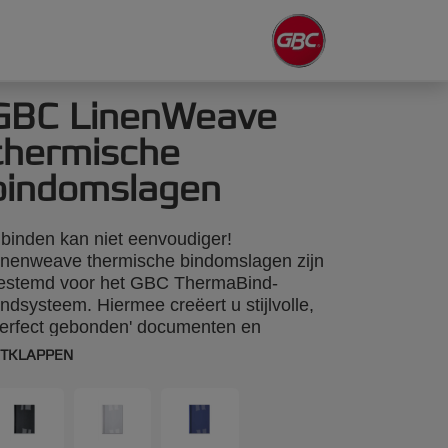
GBC LinenWeave
thermische
bindomslagen
nbinden kan niet eenvoudiger!
inenweave thermische bindomslagen zijn
estemd voor het GBC ThermaBind-
indsysteem. Hiermee creëert u stijlvolle,
perfect gebonden' documenten en
resentaties. Met een transparante pvc-
ITKLAPPEN
oorkant en een natuurlijke Linenweave-
chterkant. Kleur: zwart. Rug: 3 mm.
eschikt voor maximaal 30 vellen papier.
4-formaat. Aantal stuks per verpakking: