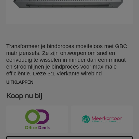
Transformeer je bindproces moeiteloos met GBC
matrijzensets. Ze zijn ontworpen om snel en
eenvoudig te wisselen in minder dan een minuut
en stroomlijnen je bindproces voor maximale
efficiëntie. Deze 3:1 vierkante wirebind
matrijzenset is te gebruiken met de GBC
UITKLAPPEN
Magnapunch Elite ponsmachine. Ontdek onze
uitgebreide reeks ponspatronen om je projecten te
Koop nu bij
verfraaien met precisie en stijl.