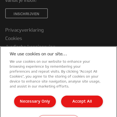
vanuit je inbox!
INSCHRIJVEN
Privacyverklaring
Cookies
Jurdische kennisgeving
We use cookies on our site…
Imprint
We use cookies on our website to enhance your
Klantenservice
browsing experience by remembering your
Mijn gegevens beheren
preferences and repeat visits. By clicking “Accept All
Cookies”, you agree to the storing of cookies on your
Garantievoorwaarden
device to enhance site navigation, analyse site usage,
and assist in our marketing efforts.
Conformiteitsverklaringen
Richtlijnen bij recycling van verpakkingen
Necessary Only
Accept All
Sitemap