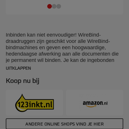
Inbinden kan niet eenvoudiger! WireBind-
draadruggen zijn geschikt voor alle WireBind-
bindmachines en geven een hoogwaardige,
hedendaagse afwerking aan alle documenten die
je permanent wil binden. Je kan de ingebonden
bladzijden 360° omslaan en plat leggen, zodat je
UITKLAPPEN
ze eenvoudig kan kopiëren. Rug: 8 mm. 24-rings
draad. Geschikt voor maximaal 70 vellen papier.
Koop nu bij
A5-formaat. Aantal stuks per verpakking: 100.
ANDERE ONLINE SHOPS VIND JE HIER