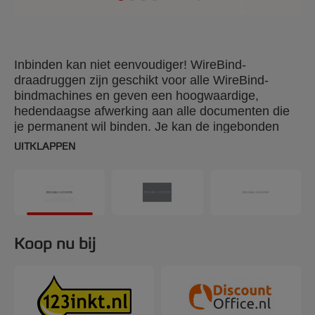
Inbinden kan niet eenvoudiger! WireBind-
draadruggen zijn geschikt voor alle WireBind-
bindmachines en geven een hoogwaardige,
hedendaagse afwerking aan alle documenten die
je permanent wil binden. Je kan de ingebonden
bladzijden 360° omslaan en plat leggen, zodat je
UITKLAPPEN
ze eenvoudig kan kopiëren. 8 mm, 34-rings draad.
Geschikt voor maximaal 70 vellen papier. A4-
formaat. Aantal stuks per verpakking: 100.
Koop nu bij