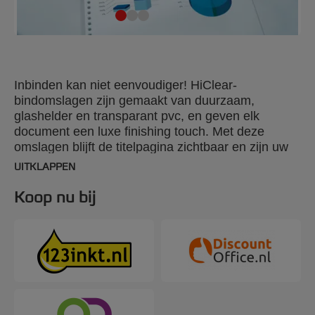
Inbinden kan niet eenvoudiger! HiClear-
bindomslagen zijn gemaakt van duurzaam,
glashelder en transparant pvc, en geven elk
document een luxe finishing touch. Met deze
omslagen blijft de titelpagina zichtbaar en zijn uw
documenten mooi afgewerkt en goed beschermd.
UITKLAPPEN
Kleur: transparant. 150 micron. A4-formaat. Aantal
stuks per verpakking: 100.
Koop nu bij