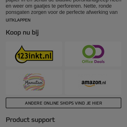
en weer om gaatjes te perforeren. Nette, ronde
ponsgaten zorgen voor de perfecte afwerking van
het uiteindelijke document. Geschikt voor het
UITKLAPPEN
ponsen van 6 vel (80 grams papier) en het binden
van 145 vel met een clickbindrug van 16 mm.
Koop nu bij
ANDERE ONLINE SHOPS VIND JE HIER
Product support