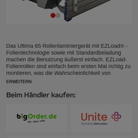
Das Ultima 65 Rollenlaminiergerät mit EZLoad® -
Folientechnologie sowie mit Standardbeladung
machen die Benutzung äußerst einfach. EZLoad-
Folienrollen sind einfach beim ersten Mal richtig zu
montieren, was die Wahrscheinlichkeit von
Folienumschlägen stark reduziert. Ultima 65 ist die
ERWEITERN
perfekte Lösung für alles, von Postern im Format
A1 bis hin zu Klassenfotos.
Beim Händler kaufen: