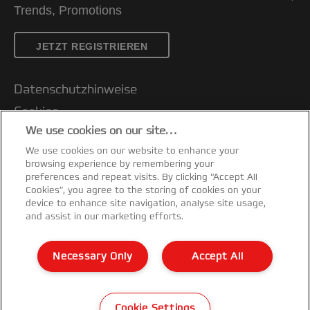
Trends, Promotions
JETZT REGISTRIEREN
Datenschutzhinweise
Cookies
We use cookies on our site…
Legal Notice
We use cookies on our website to enhance your
Impressum
browsing experience by remembering your
Kundenservice
preferences and repeat visits. By clicking “Accept All
Cookies”, you agree to the storing of cookies on your
Meine Daten verwalten
device to enhance site navigation, analyse site usage,
and assist in our marketing efforts.
Garantiebedingungen
Konformitätserklärungen
Necessary Only
Accept All
Sitemap
©2026 ACCO Brands
Cookie Settings