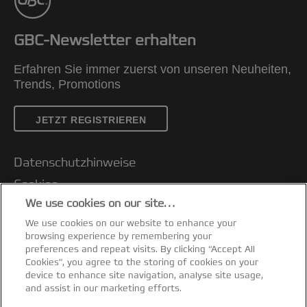
GBC-Newsletter erhalten
Erfahren Sie immer zuerst von unseren Neuheiten,
Trends, Promotions
JETZT REGISTRIEREN
Datenschutzhinweise
Cookies
We use cookies on our site…
Legal Notice
We use cookies on our website to enhance your
Impressum
browsing experience by remembering your
Kundenservice
preferences and repeat visits. By clicking “Accept All
Cookies”, you agree to the storing of cookies on your
Meine Daten verwalten
device to enhance site navigation, analyse site usage,
and assist in our marketing efforts.
Garantiebedingungen