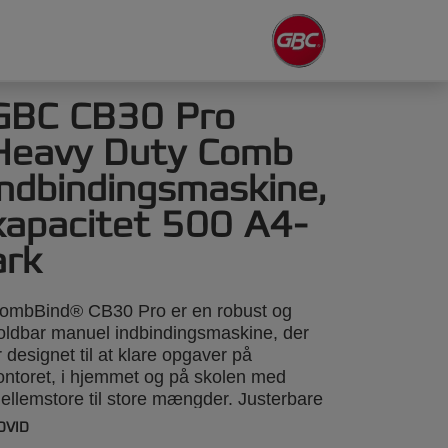
GBC CB30 Pro
Heavy Duty Comb
indbindingsmaskine,
kapacitet 500 A4-
ark
ombBind® CB30 Pro er en robust og
oldbar manuel indbindingsmaskine, der
r designet til at klare opgaver på
ontoret, i hjemmet og på skolen med
ellemstore til store mængder. Justerbare
in-vælger muliggør ubesværet tilpasning
DVID
l papirstørrelser op til A4, med fleksibilitet